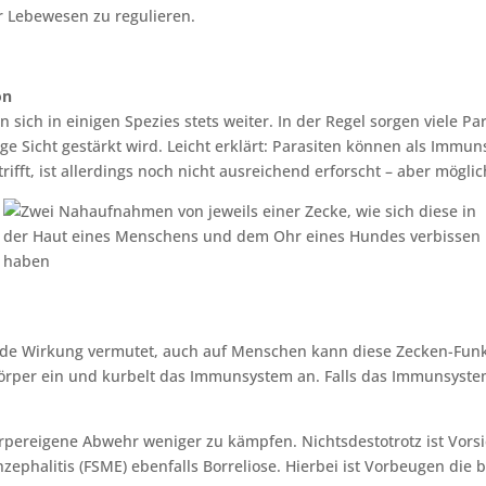
r Lebewesen zu regulieren.
on
ich in einigen Spezies stets weiter. In der Regel sorgen viele Pa
Sicht gestärkt wird. Leicht erklärt: Parasiten können als Immun
ifft, ist allerdings noch nicht ausreichend erforscht – aber möglic
nde Wirkung vermutet, auch auf Menschen kann diese Zecken-Funkt
örper ein und kurbelt das Immunsystem an. Falls das Immunsystem
rpereigene Abwehr weniger zu kämpfen. Nichtsdestotrotz ist Vorsi
phalitis (FSME) ebenfalls Borreliose. Hierbei ist Vorbeugen di