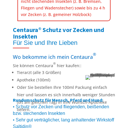
nicht stechenden Insekten (z. B. Bremsen,
Fliegen und Wadenstecher) sowie bis zu 4 h
vor Zecken (z. B. gemeiner Holzbock)
Centaura® Schutz vor Zecken und
Insekten
Für Sie und Ihre Lieben
®
Wo bekomme ich mein Centaura
®
Sie können Centaura
hier kaufen::
Tierarzt (alle 3 Größen)
Apotheke (100ml)
Oder Sie bestellen Ihre 100ml Packung einfach
hier und lassen es sich innerhalb weniger Stunden
Rundumschutz für Mensch, Pferd und Hund:
(oft am gleichen Tag) in Ihre Wunsch-Apotheke
• Schutz vor Zecken und fliegenden, beißenden
liefern.
bzw. stechenden Insekten
• Sehr gut verträglicher, lang anhaltender Wirkstoff
Saltidin®